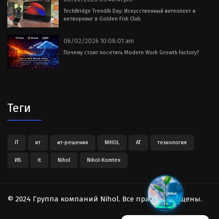
TechBridge TrendAI Day: Искусственный интеллект и
нетворкинг в Golden Fish Club
06/02/2026 10:08:01 am
Почему стоит посетить Modern Work Growth Factory?
Теги
IT
ит
ит-решения
NIHOL
АТ
технология
ИБ
it
Nihol
Nihol-Komtex
© 2024 Группа компаний Nihol. Все права защищены.