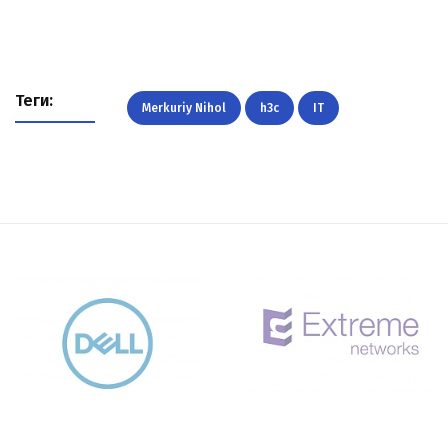
Теги:
Merkuriy Nihol
h3c
IT