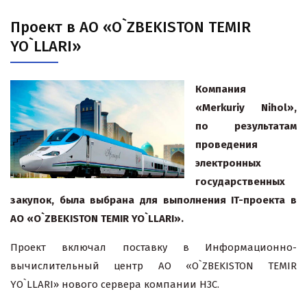
Проект в АО «O`ZBEKISTON TEMIR
YO`LLARI»
Компания
«
Merkuriy
Nihol
»,
по результатам
проведения
электронных
государственных
закупок, была выбрана для выполнения IT-проекта в
АО «
O
`
ZBEKISTON
TEMIR
YO
`
LLARI
».
Проект включал поставку в Информационно-
вычислительный центр АО «O`ZBEKISTON TEMIR
YO`LLARI» нового сервера компании H3C.