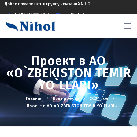
Добро пожаловать в группу компаний NIHOL
(+998 71) 208 5844
info@nihol.uz
Проект в АО
«O`ZBEKISTON TEMIR
YO`LLARI»
Главная
Все проекты
2024 год
Проект в АО «O`ZBEKISTON TEMIR YO`LLARI»