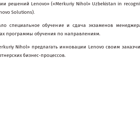
 решений Lenovo» («Merkuriy Nihol» Uzbekistan in recognit
novo Solutions).
ало специальное обучение и сдача экзаменов менедже
ках программы обучения по направлениям.
kuriy Nihol» предлагать инновации Lenovo своим заказчи
ртнерских бизнес-процессов.