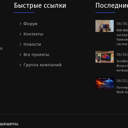
Быстрые ссылки
Последни
Форум
06/30/
RIM-NI
Контакты
экспер
банков
Новости
систем 
ых
Все проекты
06/26/
TechBri
Группа компаний
Искусс
нетворк
06/02/
Почему
Work Gr
защищены.