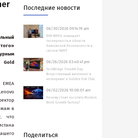
ner
Последние новости
06/30/2026 09:14:19 am
RIM-NIHOL повышает
льный
экспертность в области
того»
банковской безопасности и
систем SWIFT
урным
Gold
06/26/2026 03:40:41 pm
TechBridge TrendAI Day:
Искусственный интеллект и
нетворкинг в Golden Fish Club
, EMEA
06/02/2026 10:08:01 am
 Lenovо
Почему стоит посетить Modern
ректор
Work Growth Factory?
ммам в
, что
истана
ашего
Поделиться