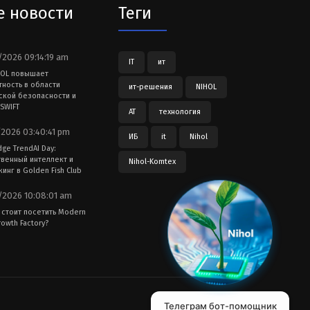
е новости
Теги
2026 09:14:19 am
IT
ит
HOL повышает
тность в области
ит-решения
NIHOL
ской безопасности и
SWIFT
АТ
технология
2026 03:40:41 pm
ИБ
it
Nihol
dge TrendAI Day:
твенный интеллект и
Nihol-Komtex
инг в Golden Fish Club
2026 10:08:01 am
 стоит посетить Modern
owth Factory?
Телеграм бот-помощник