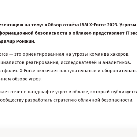
зентацию на тему: «Обзор отчёта IBM X-Force 2023. Угрозы
формационной безопасности в облаке» представляет
IT
эк
адимир Ронжин.
orce — это ориентированная на угрозы команда хакеров,
ециалистов реагирования, исследователей и аналитиков.
ртфолио X-Force включает наступательные и оборонительн
ннем обзоре угроз.
ает отчет о ландшафте угроз в облаке, который публикуется
ообществу разработать стратегию облачной безопасности.