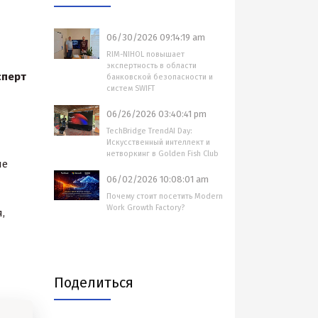
06/30/2026 09:14:19 am
RIM-NIHOL повышает
экспертность в области
сперт
банковской безопасности и
систем SWIFT
06/26/2026 03:40:41 pm
TechBridge TrendAI Day:
Искусственный интеллект и
нетворкинг в Golden Fish Club
ые
06/02/2026 10:08:01 am
Почему стоит посетить Modern
Work Growth Factory?
,
Поделиться