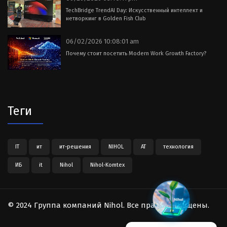
TechBridge TrendAI Day: Искусственный интеллект и
нетворкинг в Golden Fish Club
06/02/2026 10:08:01 am
Почему стоит посетить Modern Work Growth Factory?
Теги
IT
ит
ит-решения
NIHOL
АТ
технология
ИБ
it
Nihol
Nihol-Komtex
© 2024 Группа компаний Nihol. Все права защищены.