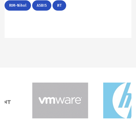
RIM-Nihol
ASBIS
ИТ