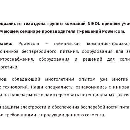
ециалисты техотдела группы компаний
NIHOL
приняли уча
учающем семинаре производителя
IT
-решений
Powercom
.
равка:
Powercom – тайваньская компания-производ
точников бесперебойного питания, оборудования для 
ектроснабжения, оборудования и решений для солн
ргетики.
иков, обладающий многолетним опытом уже многие
х технологий. Наши специалисты ознакомились с иннов
и на нашем рынке и заинтересовать потенциальных заказч
ля защиты электросети и обеспечения бесперебойности пита
и требованиями к продукции данного сегмента.