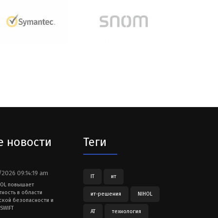
е новости
Теги
2026 09:14:19 am
IT
ит
HOL повышает
тность в области
ит-решения
NIHOL
ской безопасности и
SWIFT
АТ
технология