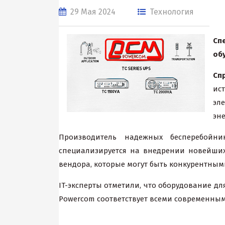
29 Мая 2024
Технология
Сп
об
Сп
ис
эл
эне
Производитель надежных бесперебойн
специализируется на внедрении новейши
вендора, которые могут быть конкурентным
IT-эксперты отметили, что оборудование д
Powercom соответствует всеми современным