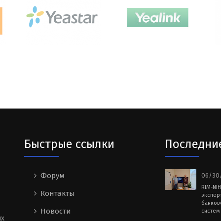
Быстрые ссылки
Последни
Форум
06/30/
RIM-NI
Контакты
экспер
банков
Новости
систем 
ых