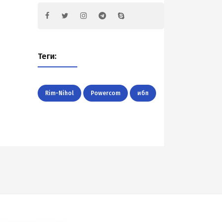
Теги:
Rim-Nihol
Powercom
ибп