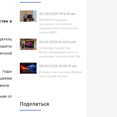
06/30/2026 09:14:19 am
RIM-NIHOL повышает
стие в
экспертность в области
банковской безопасности и
систем SWIFT
итель
06/26/2026 03:40:41 pm
защиты
TechBridge TrendAI Day:
Искусственный интеллект и
ечной
нетворкинг в Golden Fish Club
06/02/2026 10:08:01 am
 годы
Почему стоит посетить Modern
Work Growth Factory?
ациями
иков.
ния от
Поделиться