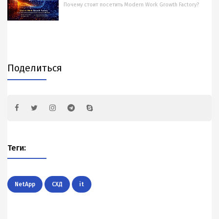
Почему стоит посетить Modern Work Growth Factory?
Поделиться
Теги:
NetApp
СХД
it