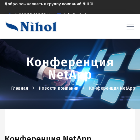
Добро пожаловать в группу компаний NIHOL
(+998 71) 208 5844
info@nihol.uz
Конференция
NetApp
Главная
Новости компании
Конференция NetApp
Конференция NetApp