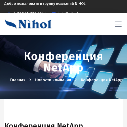
Добро пожаловать в группу компаний NIHOL
(+998 71) 208 5844
info@nihol.uz
Конференция
NetApp
Главная
Новости компании
Конференция NetApp
Конференция NetApp