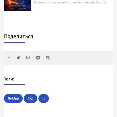
Почему стоит посетить Modern Work Growth Factory?
Поделиться
Теги:
NetApp
СХД
it