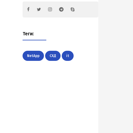
Теги:
NetApp
СХД
it