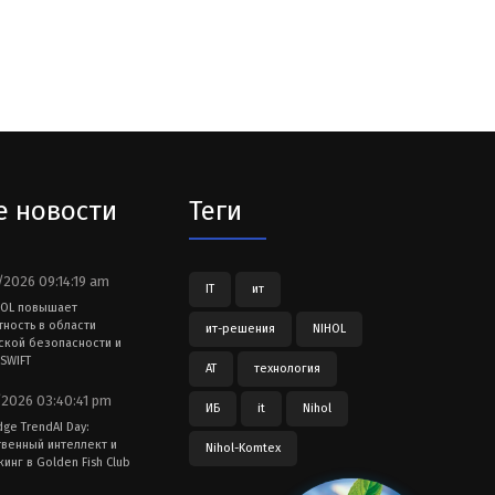
е новости
Теги
2026 09:14:19 am
IT
ит
HOL повышает
тность в области
ит-решения
NIHOL
ской безопасности и
SWIFT
АТ
технология
2026 03:40:41 pm
ИБ
it
Nihol
dge TrendAI Day:
твенный интеллект и
Nihol-Komtex
инг в Golden Fish Club