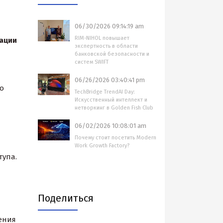
06/30/2026 09:14:19 am
RIM-NIHOL повышает
зации
экспертность в области
банковской безопасности и
систем SWIFT
06/26/2026 03:40:41 pm
о
TechBridge TrendAI Day:
Искусственный интеллект и
нетворкинг в Golden Fish Club
06/02/2026 10:08:01 am
Почему стоит посетить Modern
Work Growth Factory?
тупа.
Поделиться
ения