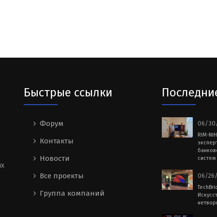
Быстрые ссылки
Последни
Форум
06/30/
RIM-NI
Контакты
экспер
банков
Новости
систем 
ых
Все проекты
06/26/
TechBri
Группа компаний
Искусс
нетворк