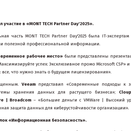
ял
участие
в
«MONT TECH Partner Day'2025».
ная часть MONT TECH Partner Day'2025 была IT-экспертам
 и полезной профессиональной информации.
овременное рабочее место»
были представлены презента
аксимизируйте успех: Эксклюзивное промо Microsoft CSP»
и
 все, что нужно знать о будущем лицензирования».
ыщенным.
Veeam
представил «Современные подходы к з
емы хранения данных для растущего бизнеса»;
Clou
re | Broadcom
– «Большие деньги с VMWare | Высокий у
ная защита данных для киберустойчивости организации».
лок «Информационная безопасность».