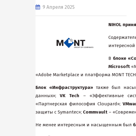
9 Апреля 2025
NIHOL
прин
Содержатель
интересной
В
блоке «С
Microsoft
«М
«Adobe Marketplace и платформа MONT TECH:
Блок «Инфраструктура»
также был нас
данных»;
VK Tech
– «Эффективные сист
«Партнерская философия Cloupard»;
VMwa
защиты c Symantec»;
Commvault
– «Современ
Не менее интересным и насыщенным был
б