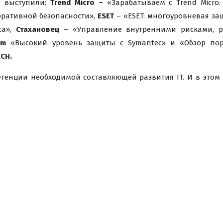
и выступили:
Trend
Micro
–
«Зарабатываем с Trend Micro.
оративной безопасности»,
ESET
– «ESET: многоуровневая за
са»,
Стахановец
– «Управление внутренними рисками, 
om
«Высокий уровень защиты c Symantec» и «Обзор по
CH.
тенции необходимой составляющей развития IT. И в этом