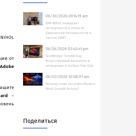
06/30/2026 09:14:19 am
RIM-NIHOL повышает
экспертность в области
банковской безопасности и
 NIHOL
систем SWIFT
06/26/2026 03:40:41 pm
TechBridge TrendAI Day:
ции от
Искусственный интеллект и
Adobe
нетворкинг в Golden Fish Club
06/02/2026 10:08:01 am
Почему стоит посетить Modern
ащите
Work Growth Factory?
pard
–
ровень
Поделиться