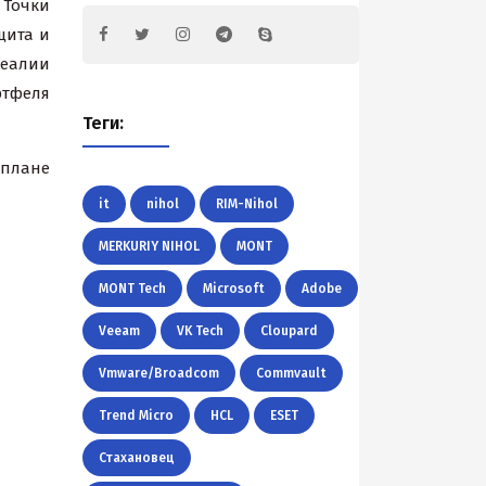
 Точки
щита и
реалии
ртфеля
Теги:
 плане
it
nihol
RIM-Nihol
MERKURIY NIHOL
MONT
MONT Tech
Microsoft
Adobe
Veeam
VK Tech
Cloupard
Vmware/Broadcom
Commvault
Trend Micro
HCL
ESET
Стахановец