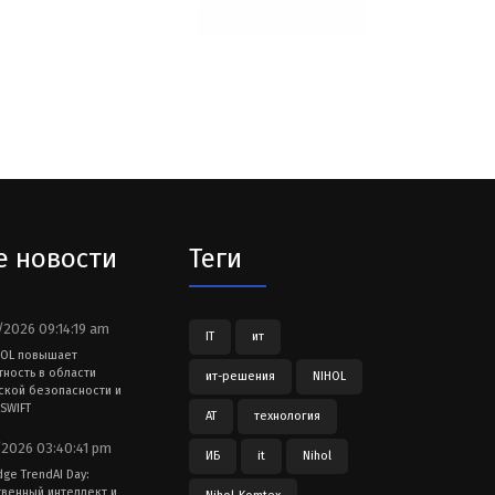
е новости
Теги
2026 09:14:19 am
IT
ит
HOL повышает
тность в области
ит-решения
NIHOL
ской безопасности и
SWIFT
АТ
технология
2026 03:40:41 pm
ИБ
it
Nihol
dge TrendAI Day:
твенный интеллект и