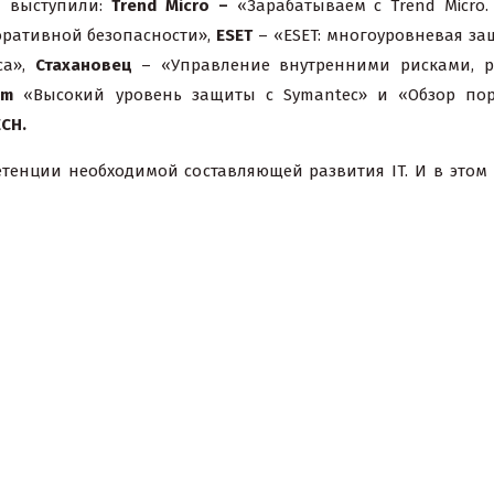
и выступили:
Trend
Micro
–
«Зарабатываем с Trend Micro.
оративной безопасности»,
ESET
– «ESET: многоуровневая за
са»,
Стахановец
– «Управление внутренними рисками, 
om
«Высокий уровень защиты c Symantec» и «Обзор по
CH.
тенции необходимой составляющей развития IT. И в этом