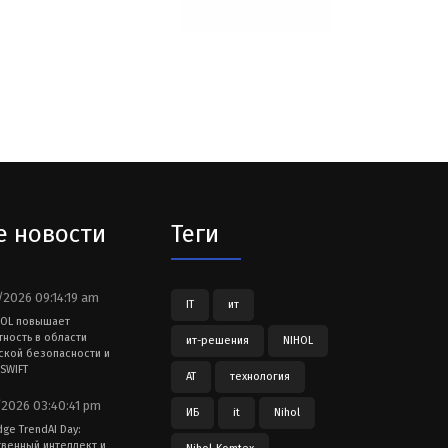
е новости
Теги
2026 09:14:19 am
IT
ит
HOL повышает
тность в области
ит-решения
NIHOL
ской безопасности и
SWIFT
АТ
технология
2026 03:40:41 pm
ИБ
it
Nihol
dge TrendAI Day:
твенный интеллект и