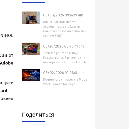
06/30/2026 09:14:19 am
RIM-NIHOL повышает
экспертность в области
банковской безопасности и
 NIHOL
систем SWIFT
06/26/2026 03:40:41 pm
TechBridge TrendAI Day:
ции от
Искусственный интеллект и
Adobe
нетворкинг в Golden Fish Club
06/02/2026 10:08:01 am
Почему стоит посетить Modern
ащите
Work Growth Factory?
pard
–
ровень
Поделиться