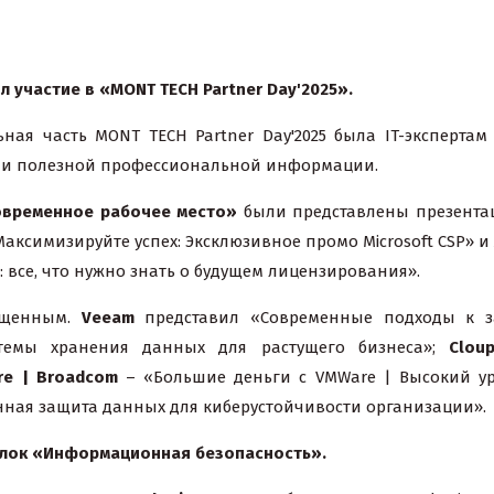
ял
участие
в
«MONT TECH Partner Day'2025».
ная часть MONT TECH Partner Day'2025 была IT-экспертам
 и полезной профессиональной информации.
овременное рабочее место»
были представлены презента
аксимизируйте успех: Эксклюзивное промо Microsoft CSP»
и
 все, что нужно знать о будущем лицензирования».
ыщенным.
Veeam
представил «Современные подходы к з
емы хранения данных для растущего бизнеса»;
Clou
re | Broadcom
– «Большие деньги с VMWare | Высокий у
ная защита данных для киберустойчивости организации».
лок «Информационная безопасность».