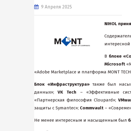
9 Апреля 2025
NIHOL
прин
Содержатель
интересной
В
блоке «С
Microsoft
«М
«Adobe Marketplace и платформа MONT TECH:
Блок «Инфраструктура»
также был нас
данных»;
VK Tech
– «Эффективные сист
«Партнерская философия Cloupard»;
VMwa
защиты c Symantec»;
Commvault
– «Современ
Не менее интересным и насыщенным был
б