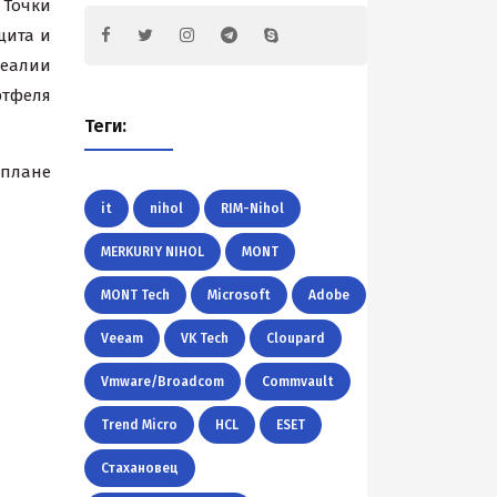
 Точки
щита и
реалии
ртфеля
Теги:
 плане
it
nihol
RIM-Nihol
MERKURIY NIHOL
MONT
MONT Tech
Microsoft
Adobe
Veeam
VK Tech
Cloupard
Vmware/Broadcom
Commvault
Trend Micro
HCL
ESET
Стахановец