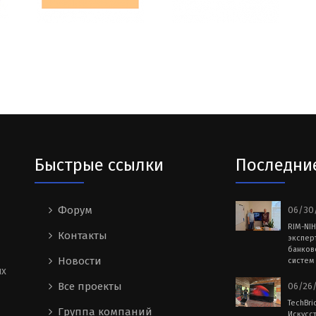
Быстрые ссылки
Последни
Форум
06/30/
RIM-NI
Контакты
экспер
банков
Новости
систем 
ых
Все проекты
06/26/
TechBri
Группа компаний
Искусс