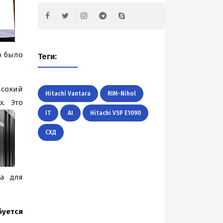
ю было
Теги:
ысокий
Hitachi Vantara
RIM-Nihol
х. Это
IT
AI
Hitachi VSP E1090
СХД
на для
буется