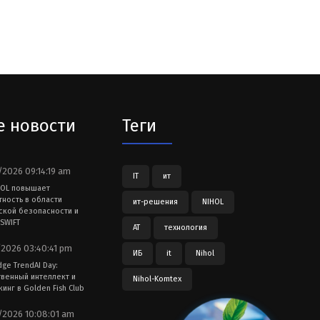
е новости
Теги
2026 09:14:19 am
IT
ит
HOL повышает
тность в области
ит-решения
NIHOL
ской безопасности и
SWIFT
АТ
технология
2026 03:40:41 pm
ИБ
it
Nihol
dge TrendAI Day:
твенный интеллект и
Nihol-Komtex
инг в Golden Fish Club
2026 10:08:01 am