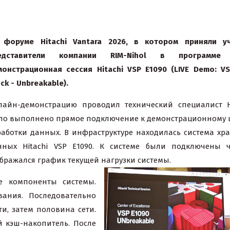
форуме
Hitachi Vantara 2026,
в
котором
приняли
у
едставители
компании
RIM-Nihol
в
программе
монстрационная
сессия
Hitachi VSP E1090 (LIVE Demo: V
ck - Unbreakable).
лайн-демонстрацию проводил технический специалист Hi
ло выполнено прямое подключение к демонстрационному 
работки данных. В инфраструктуре находилась система хр
нных Hitachi VSP E1090. К системе были подключены 
бражался график текущей нагрузки системы.
е компоненты системы.
ания. Последовательно
ти, затем половина сети.
й кэш-накопитель. После