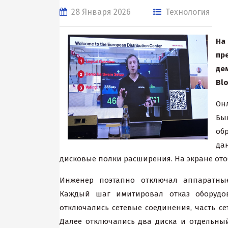
28 Января 2026
Технология
На
пр
де
Blo
Он
Бы
об
да
дисковые полки расширения. На экране ото
Инженер поэтапно отключал аппаратны
Каждый шаг имитировал отказ оборудов
отключались сетевые соединения, часть се
Далее отключались два диска и отдельны