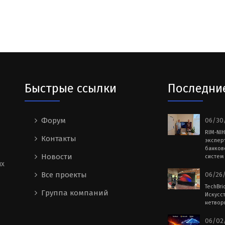
Быстрые ссылки
Последни
Форум
06/30/
RIM-NI
Контакты
экспер
банков
Новости
систем 
ых
Все проекты
06/26/
TechBri
Группа компаний
Искусс
нетворк
06/02/