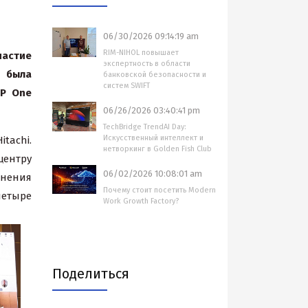
06/30/2026 09:14:19 am
RIM-NIHOL повышает
частие
экспертность в области
была
банковской безопасности и
систем SWIFT
SP One
06/26/2026 03:40:41 pm
TechBridge TrendAI Day:
Искусственный интеллект и
tachi.
нетворкинг в Golden Fish Club
центру
06/02/2026 10:08:01 am
анения
Почему стоит посетить Modern
четыре
Work Growth Factory?
Поделиться