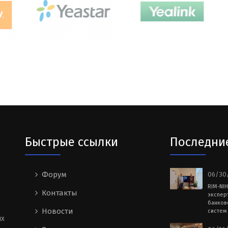
Быстрые ссылки
Последни
Форум
06/30/
RIM-NI
Контакты
экспер
банков
Новости
систем 
ых