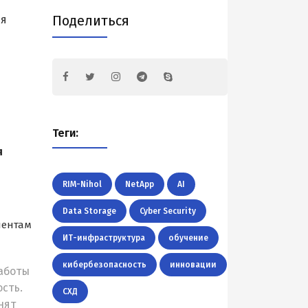
Поделиться
ия
Теги:
я
RIM-Nihol
NetApp
AI
Data Storage
Cyber Security
иентам
ИТ-инфраструктура
обучение
кибербезопасность
инновации
аботы
сть.
СХД
нят