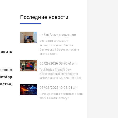
Последние новости
06/30/2026 09:14:19 am
RIM-NIHOL повышает
экспертность в области
банковской безопасности и
овать
систем SWIFT
06/26/2026 03:40:41 pm
пешно
TechBridge TrendAI Day:
Искусственный интеллект и
NetApp
нетворкинг в Golden Fish Club
ость»
,
06/02/2026 10:08:01 am
Почему стоит посетить Modern
Work Growth Factory?