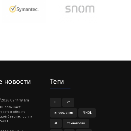
е новости
Теги
2026 09:14:19 am
IT
ит
HOL повышает
тность в области
ит-решения
NIHOL
ской безопасности и
SWIFT
АТ
технология