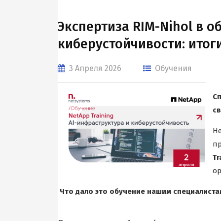
Экспертиза RIM-Nihol в о
киберустойчивости: итог
3 Апреля 2026
Обучения
С
св
Н
п
T
ор
Что дало это обучение нашим специалиста