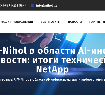
(+998 71) 208 5844
info@nihol.uz
НАШИ ПРЕДЛОЖЕНИЯ
ВСЕ ПРОЕКТЫ
НОВОСТИ
ПАРТНЕРЫ
-Nihol в области AI-и
вости: итоги техничес
NetApp
пертиза RIM-Nihol в области AI-инфраструктуры и киберустойчив