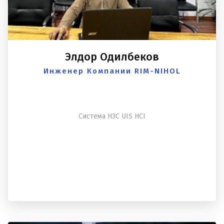
Элдор Одилбеков
Инженер Компании RIM-NIHOL
Система H3C UIS HCI