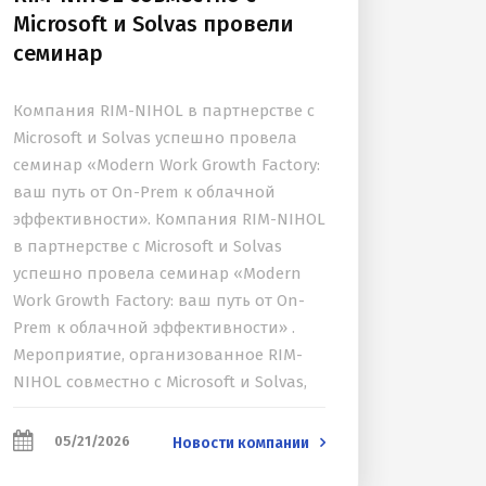
Microsoft и Solvas провели
семинар
Компания RIM-NIHOL в партнерстве с
Microsoft и Solvas успешно провела
семинар «Modern Work Growth Factory:
ваш путь от On-Prem к облачной
эффективности». Компания RIM-NIHOL
в партнерстве с Microsoft и Solvas
успешно провела семинар «Modern
Work Growth Factory: ваш путь от On-
Prem к облачной эффективности» .
Мероприятие, организованное RIM-
NIHOL совместно с Microsoft и Solvas,
было посвящено практической
ценности перехода в облачную
05/21/2026
Новости компании
экосистему Microsoft 365 и собрало на