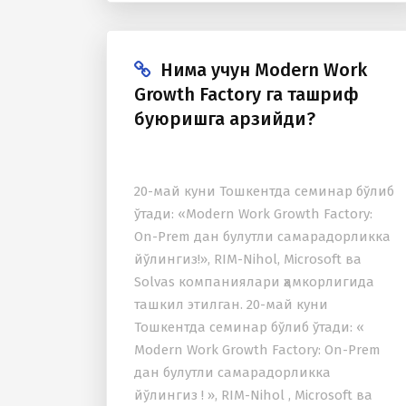
муҳокама қилиш учун етакчи
операторлар...
Нима учун Modern Work
Growth Factory га ташриф
буюришга арзийди?
20-май куни Тошкентда семинар бўлиб
ўтади: «Modern Work Growth Factory:
On-Prem дан булутли самарадорликка
йўлингиз!», RIM-Nihol, Microsoft ва
Solvas компаниялари ҳамкорлигида
ташкил этилган. 20-май куни
Тошкентда семинар бўлиб ўтади: «
Modern Work Growth Factory: On-Prem
дан булутли самарадорликка
йўлингиз ! », RIM-Nihol , Microsoft ва