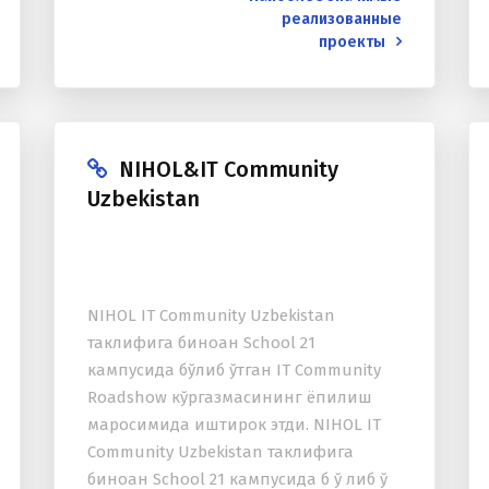
реализованные
проекты
NIHOL&IT Community
Uzbekistan
NIHOL IT Community Uzbekistan
таклифига биноан School 21
кампусида бўлиб ўтган IT Community
Roadshow кўргазмасининг ёпилиш
маросимида иштирок этди. NIHOL IT
Community Uzbekistan таклифига
биноан School 21 кампусида б ў либ ў