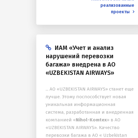
реализованные
проекты
ИАМ «Учет и анализ
нарушений перевозки
багажа» внедрена в АО
«UZBEKISTAN AIRWAYS»
... АО «UZBEKISTAN AIRWAYS» станет еще
лучше. Этому поспособствует новая
уникальная информационная
система, разработанная и внедренная
компанией «
Nihol-Komtex
» в АО
«UZBEKISTAN AIRWAYS». Качество
перевозки багажа в АО « Uzbekistan