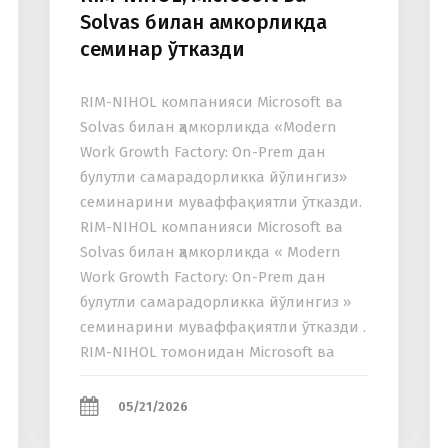
Solvas билан ҳамкорликда
семинар ўтказди
RIM-NIHOL компанияси Microsoft ва
Solvas билан ҳамкорликда «Modern
Work Growth Factory: On-Prem дан
булутли самарадорликка йўлингиз»
семинарини муваффақиятли ўтказди.
RIM-NIHOL компанияси Microsoft ва
Solvas билан ҳамкорликда « Modern
Work Growth Factory: On-Prem дан
булутли самарадорликка йўлингиз »
семинарини муваффақиятли ўтказди .
RIM-NIHOL томонидан Microsoft ва
Solvas билан ҳамкорликда ташкил
этган тадбир Microsoft 365 булутли
05/21/2026
экотизимига ўтишнинг амалий