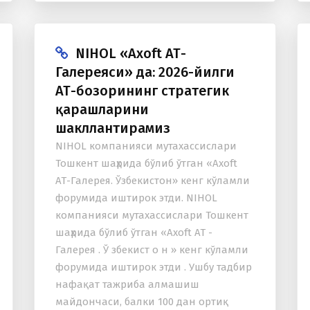
қийматига бағишланди ва ўз...
NIHOL «Axoft АТ-
Галереяси» да: 2026-йилги
АТ-бозорининг стратегик
қарашларини
шакллантирамиз
NIHOL компанияси мутахассислари
Тошкент шаҳрида бўлиб ўтган «Axoft
АТ-Галерея. Ўзбекистон» кенг кўламли
форумида иштирок этди. NIHOL
компанияси мутахассислари Тошкент
шаҳрида бўлиб ўтган «Axoft АТ -
Галерея . Ў збекист о н » кенг кўламли
форумида иштирок этди . Ушбу тадбир
нафақат тажриба алмашиш
майдончаси, балки 100 дан ортиқ