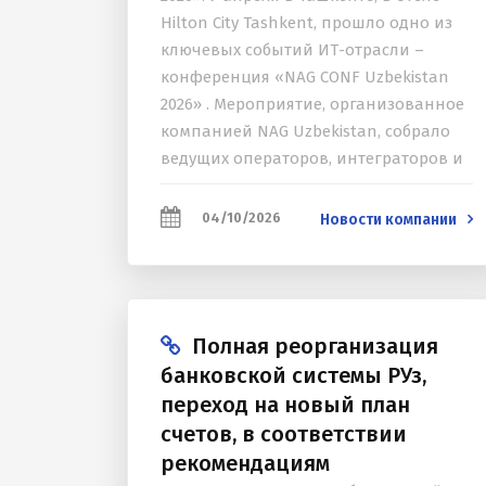
Hilton City Tashkent, прошло одно из
ключевых событий ИТ-отрасли –
конференция «NAG CONF Uzbekistan
2026» . Мероприятие, организованное
компанией NAG Uzbekistan, собрало
ведущих операторов, интеграторов и
ИТ-специалистов для обсуждения
технической эволюции сетей,
04/10/2026
Новости компании
кибербезопасности и, что особенно
важно, искусственного интеллекта
(ИИ)...
Полная реорганизация
банковской системы РУз,
переход на новый план
счетов, в соответствии
рекомендациям