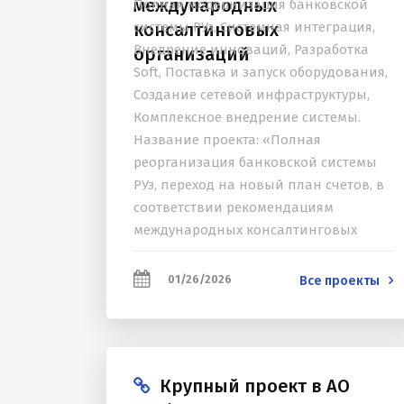
международных
Полная модернизация банковской
консалтинговых
системы РУз, Системная интеграция,
Внедрение инноваций, Разработка
организаций
Soft, Поставка и запуск оборудования,
Создание сетевой инфраструктуры,
Комплексное внедрение системы.
Название проекта: «Полная
реорганизация банковской системы
РУз, переход на новый план счетов, в
соответствии рекомендациям
международных консалтинговых
организаций» Тип проекта: Полная
модернизация банковской системы
01/26/2026
Все проекты
РУз, Системная интеграция, Внедрение
инноваций, Разработка Soft, Поставка
и запуск...
Крупный проект в АО