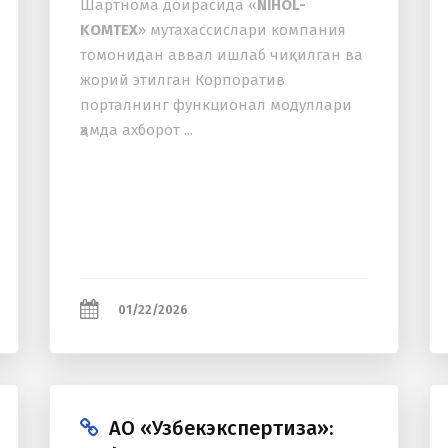
Шартнома доирасида «
NIHOL-
KOMTEX
» мутаxассислари компания
томонидан аввал ишлаб чиқилган ва
жорий этилган Корпоратив
порталнинг функционал модуллари
ҳамда аxборот ...
01/22/2026
АО «Узбекэкспертиза»: