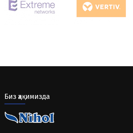
Биз ҳақимизда