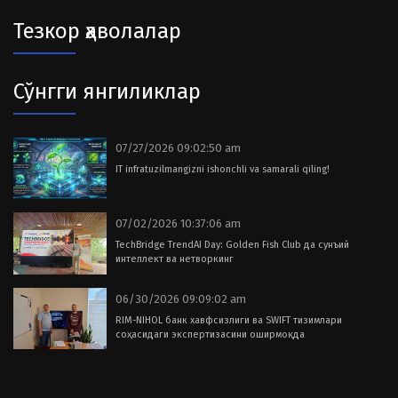
Тезкор ҳаволалар
Сўнгги янгиликлар
07/27/2026 09:02:50 am
IT infratuzilmangizni ishonchli va samarali qiling!
07/02/2026 10:37:06 am
TechBridge TrendAI Day: Golden Fish Club да сунъий
интеллект ва нетворкинг
06/30/2026 09:09:02 am
RIM-NIHOL банк хавфсизлиги ва SWIFT тизимлари
соҳасидаги экспертизасини оширмоқда