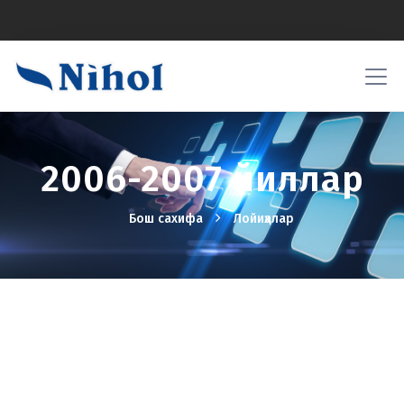
2006-2007 йиллар
Бош сахифа
Лойиҳалар