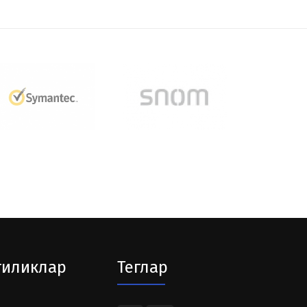
гиликлар
Теглар