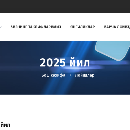
БИЗНИНГ ТAКЛИФЛAРИМИЗ
ЯНГИЛИКЛАР
БАРЧА ЛОЙИҲ
2025 йил
Бош сахифа
Лойиҳалар
 йил