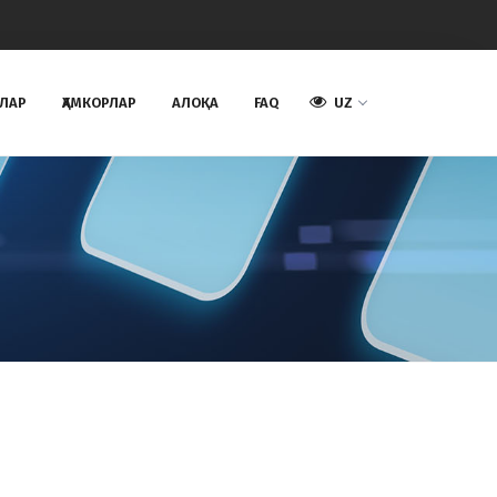
АЛАР
ҲАМКОРЛАР
AЛОҚА
FAQ
UZ