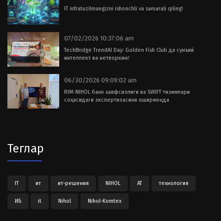
IT infratuzilmangizni ishonchli va samarali qiling!
07/02/2026 10:37:06 am
TechBridge TrendAI Day: Golden Fish Club да сунъий
интеллект ва нетворкинг
06/30/2026 09:09:02 am
RIM-NIHOL банк хавфсизлиги ва SWIFT тизимлари
соҳасидаги экспертизасини оширмоқда
Теглар
IT
ит
ит-решения
NIHOL
АТ
технология
ИБ
it
Nihol
Nihol-Komtex