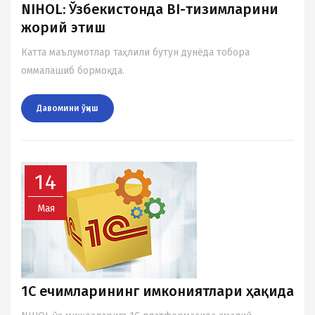
NIHOL: Ўзбекистонда BI-тизимларини
жорий этиш
Катта маълумотлар таҳлили бутун дунёда тобора
оммалашиб бормоқда.
Давомини ўқиш
14
Мая
1С ечимларининг имкониятлари ҳақида