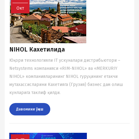
Окт
NIHOL Кахетилида
Юқори теxнологияли IT ускуналари дистрибьютори –
Netsystems компанияси «RIM-NIHOL» ва «MERKURIY
NIHOL» компанияларининг NIHOL гуруҳининг етакчи
мутаxассисларини Каxетияга (Грузия) бизнес дам олиш
кунларига таклиф қилди.
Давомини ўқиш