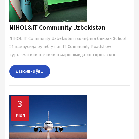
NIHOL&IT Community Uzbekistan
NIHOL IT Community Uzbekistan таклифига биноан School
21 кампусида бўлиб ўтган IT Community Roadshow
кўргазмасининг ёпилиш маросимида иштирок этди.
Давомини ўқиш
3
Июл