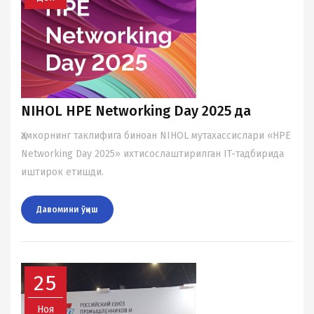
NIHOL HPE Networking Day 2025 да
Ҳамкорнинг таклифига биноан NIHOL мутахассислари «HPE
Networking Day 2025» ихтисослаштирилган IT-тадбирида
иштирок етишди.
Давомини ўқиш
25
Ноя