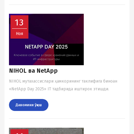
13
Ноя
NIHOL ва NetApp
NIHOL мутаxассислари ҳамкорининг таклифига биноан
«NetApp Day 2025» IT тадбирида иштирок этишди.
Давомини ўқиш