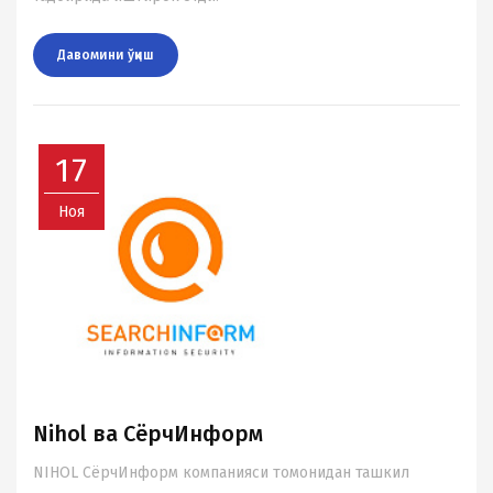
Давомини ўқиш
17
Ноя
Nihol вa СёрчИнформ
NIHOL СёрчИнформ компанияси томонидан ташкил