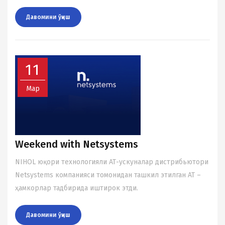
Давомини ўқиш
11
Мар
Weekend with Netsystems
NIHOL юқори теxнологияли АТ-ускуналар дистрибьютори
Netsystems компанияси томонидан ташкил этилган АТ –
ҳамкорлар тадбирида иштирок этди.
Давомини ўқиш