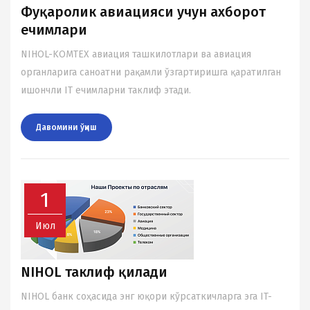
Фуқаролик авиацияси учун аxборот
ечимлари
NIHOL-KOMTEX авиация ташкилотлари ва авиация
органларига саноатни рақамли ўзгартиришга қаратилган
ишончли IT ечимларни таклиф этади.
Давомини ўқиш
1
Июл
NIHOL таклиф қилади
NIHOL банк соҳасида энг юқори кўрсаткичларга эга IT-