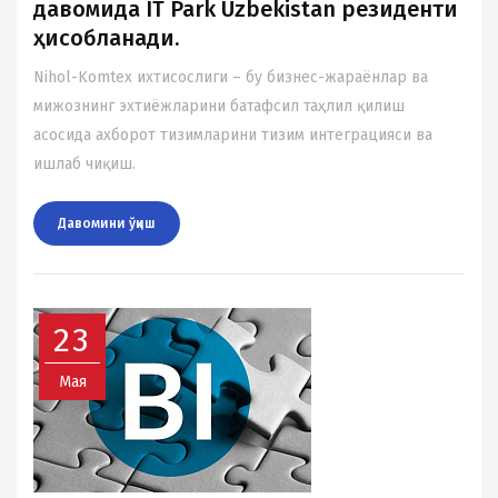
давомида IT Park Uzbekistan резиденти
ҳисобланади.
Nihol-Komtex иxтисослиги – бу бизнес-жараёнлар ва
мижознинг эхтиёжларини батафсил таҳлил қилиш
асосида аxборот тизимларини тизим интеграцияси ва
ишлаб чиқиш.
Давомини ўқиш
23
Мая