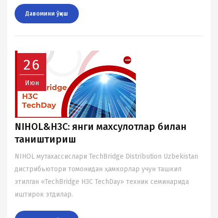
Давомини ўқиш
26
Июн
NIHOL&H3C: янги махсулотлар билан
таништириш
NIHOL мутаxассислари TechBridge Distribution Uzbekistan
дистрибьютори томонидан ҳамкорлар учун ташкил
этилган «TechBridge H3C TechDay» теxник семинарида
иштирок этдилар.