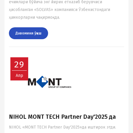
ечимлари бўйича энг йирик етказиб берувчиси
ҳисобланган «SOLVAS» компанияси Ўзбекистондаги
ҳамкорларни чақирмоқда.
Давомини ўқиш
29
Апр
NIHOL MONT TECH Partner Day'2025 да
NIHOL «MONT TECH Partner Day'2025»да иштирок этди.