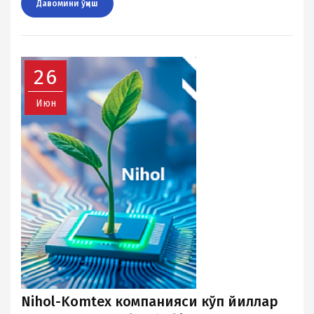
Давомини ўқиш
26
Июн
Nihol-Komtex компанияси кўп йиллар