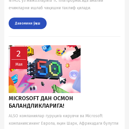
NIHOL ўз мижозларига 1С платформасида амалий
ечимларни ишлаб чиқишни таклиф қилади.
Давомини ўқиш
2
Мая
MICROSOFT ДАН ОСМОН
БАЛАНДЛИКЛАРИГА!
ALSO компаниялар гуруҳига кирувчи ва Microsoft
компаниясининг Европа, яқин Шарк, Африкадаги булутли