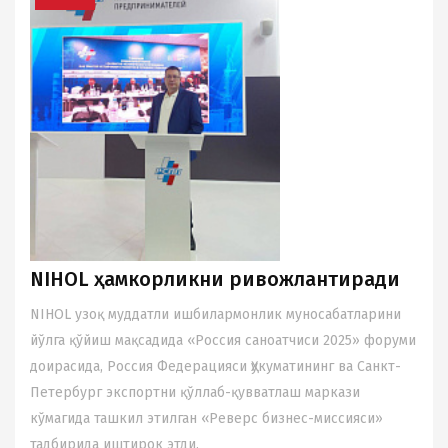
NIHOL ҳамкорликни ривожлантиради
NIHOL узоқ муддатли ишбилармонлик муносабатларини
йўлга қўйиш мақсадида «Россия саноатчиси 2025» форуми
доирасида, Россия Федерацияси Ҳукуматининг ва Санкт-
Петербург экспортни қўллаб-қувватлаш маркази
кўмагида ташкил этилган «Реверс бизнес-миссияси»
тадбирида иштирок этди.