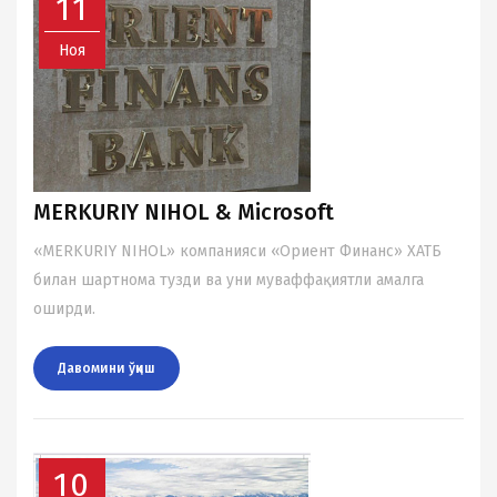
11
Ноя
MERKURIY NIHOL & Microsoft
«MERKURIY NIHOL» компанияси «Ориент Финанс» ХАТБ
билан шартнома тузди ва уни муваффақиятли амалга
оширди.
Давомини ўқиш
10