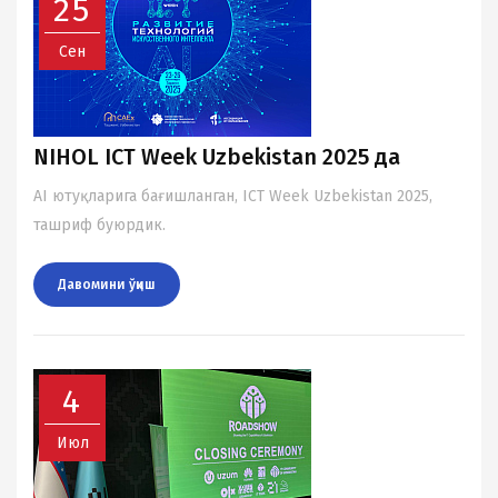
25
Сен
NIHOL ICT Week Uzbekistan 2025 да
AI ютуқларига бағишланган, ICT Week Uzbekistan 2025,
ташриф буюрдик.
Давомини ўқиш
4
Июл