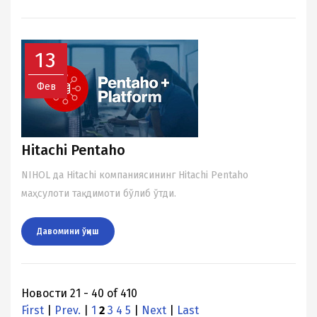
13
Фев
Hitachi Pentaho
NIHOL да Hitachi компаниясининг Hitachi Pentaho
маҳсулоти тақдимоти бўлиб ўтди.
Давомини ўқиш
Новости 21 - 40 of 410
First
|
Prev.
|
1
2
3
4
5
|
Next
|
Last