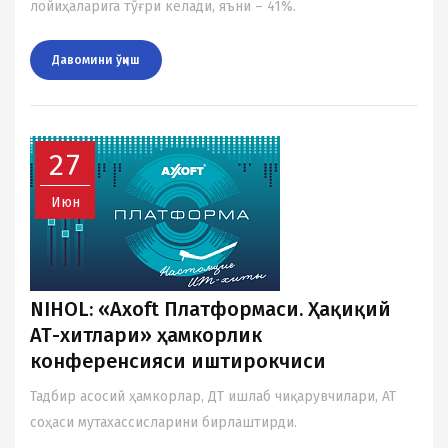
лойиҳаларига тўғри келади, яъни – 41%.
Давомини ўқиш
27
Июн
NIHOL: «Axoft Платформаси. Ҳақиқий
АТ-хитлари» ҳамкорлик
конференсияси иштирокчиси
Тадбир асосий ҳамкорлар, ДТ ишлаб чиқарувчилари, АТ
соҳаси мутаxассисларини бирлаштирди.