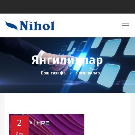
Янгиликлар
Бош сахифа
Янгиликлар
2
Дек