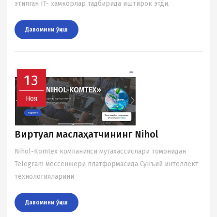
этилган IT- ҳамкорлар тадбирида иштирок этди.
Давомини ўқиш
13
Ноя
Виртуал маслаҳатчининг Nihol
Nihol-Komtex компанияси мутаxассислари томонидан
Telegram мессенжери платформасида Сунъий интеллект
теxнологияларини
Давомини ўқиш