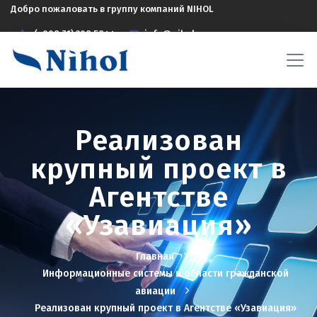
Добро пожаловать в группу компаний NIHOL
(+998 71) 208 5844
info@nihol.uz
Реализован
крупный проект в
Агентстве
«Узавиация»
Главная
Информационные системы в области гражданской
авиации
Реализован крупный проект в Агентстве «Узавиация»