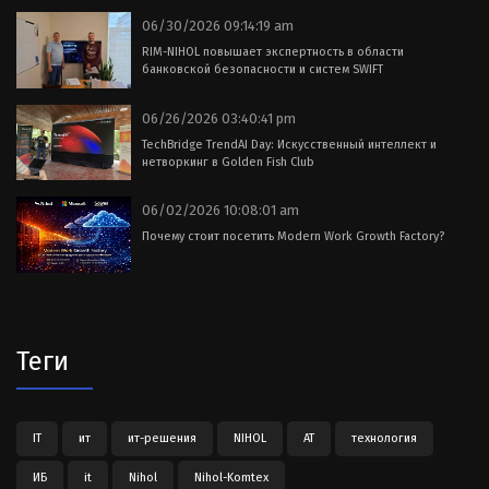
06/30/2026 09:14:19 am
RIM-NIHOL повышает экспертность в области
банковской безопасности и систем SWIFT
06/26/2026 03:40:41 pm
TechBridge TrendAI Day: Искусственный интеллект и
нетворкинг в Golden Fish Club
06/02/2026 10:08:01 am
Почему стоит посетить Modern Work Growth Factory?
Теги
IT
ит
ит-решения
NIHOL
АТ
технология
ИБ
it
Nihol
Nihol-Komtex