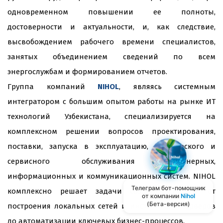
одновременном повышении ее полноты,
достоверности и актуальности, и, как следствие,
высвобождением рабочего времени специалистов,
занятых объединением сведений по всем
энергослужбам и формированием отчетов.
Группа компаний
NIHOL
, являясь системным
интегратором с большим опытом работы на рынке ИТ
технологий Узбекистана, специализируется на
комплексном решении вопросов проектирования,
поставки, запуска в эксплуатацию, технического и
сервисного обслуживания инженерных,
информационных и коммуникационных систем. NIHOL
Телеграм бот-помощник
комплексно решает задачи создания систем: от
от компании
Nihol
(Бета-версия)
построения локальных сетей и инсталляции серверов
до автоматизации ключевых бизнес-процессов.