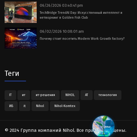
06/26/2026 03:40:41 pm
TechBridge TrendAI Day: Искусственный интеллект и
нетворкинг в Golden Fish Club
06/02/2026 10:08:01 am
Почему стоит посетить Modern Work Growth Factory?
Теги
IT
ит
ит-решения
NIHOL
АТ
технология
ИБ
it
Nihol
Nihol-Komtex
© 2024 Группа компаний Nihol. Все права защищены.